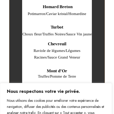
Homard Breton
Potimarron/Caviar kristal/Homardine
Turbot
Choux fleur/Truffes Noires/Sauce Vin jaune
Chevreuil
Raviole de légumes/Légumes
Racines/Sauce Grand Veneur
Mont d’Or
Truffes/Pomme de Terre
Sapin
Nous respectons votre vie privée.
Marron/Clémentine
Nous utilisons des cookies pour améliorer votre expérience de
navigation, diffuser des publicités ou des contenus personnalisés et
*Par Personne hors boissons
analyser notre trafic. En cliquant sur « Tout accepter », vous