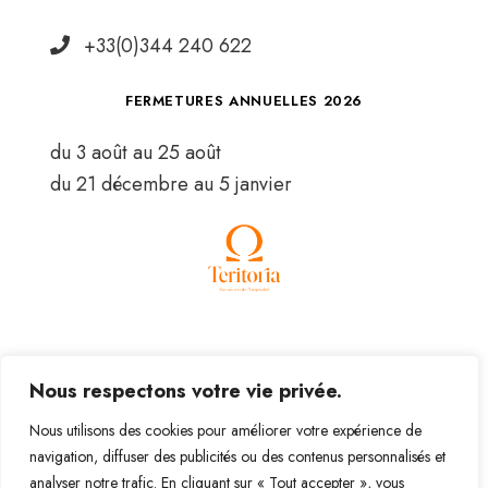
+33(0)344 240 622
FERMETURES ANNUELLES 2026
du 3 août au 25 août
du 21 décembre au 5 janvier
© Le Verbois 2022 –
Mentions légales
–
Politique de
Nous respectons votre vie privée.
confidentialité
–
Partenaires
Nous utilisons des cookies pour améliorer votre expérience de
navigation, diffuser des publicités ou des contenus personnalisés et
analyser notre trafic. En cliquant sur « Tout accepter », vous